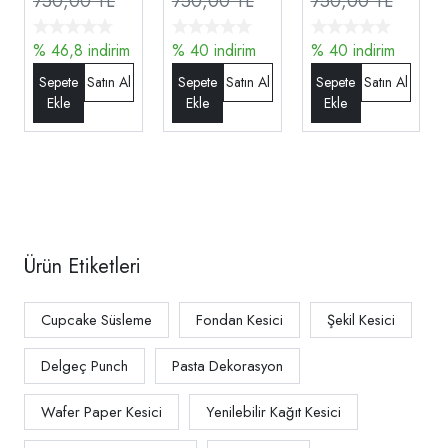
750,00 TL
750,00 TL
750,00 TL
(Pasta
(Pasta
(Pasta
Dekorasyon
Dekorasyon
Dekorasyon
% 46,8 indirim
% 40 indirim
% 40 indirim
Punch Seti)
Punch Seti)
Punch Seti)
Ürün Etiketleri
Cupcake Süsleme
Fondan Kesici
Şekil Kesici
Delgeç Punch
Pasta Dekorasyon
Wafer Paper Kesici
Yenilebilir Kağıt Kesici