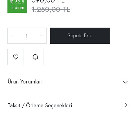
% 52,8
1.250,00 TL
indirim
-
+
Ürün Yorumları
Taksit / Ödeme Seçenekleri