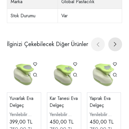
Marka
Global Pastacılık
Stok Durumu
Var
İlginizi Çekebilecek Diğer Ürünler
Yuvarlak Eva
Kar Tanesi Eva
Yaprak Eva
Delgeç
Delgeç
Delgeç
Yenilebilir
Yenilebilir
Yenilebilir
Kağıt Şekil
399,00
TL
Kağıt Şekil
450,00
TL
Kağıt Şekil
450,00
TL
Kesici Delgeç
Kesici Delgeç
Kesici Delgeç