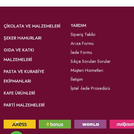
YARDIM
ÇIKOLATA VE MALZEMELERI
Sipariş Takibi
ŞEKER HAMURLARI
Arıza Formu
GIDA VE KATKI
İade Formu
MALZEMELERI
Sıkça Sorulan Sorular
Müşteri Hizmetleri
PASTA VE KURABIYE
İletişim
EKIPMANLARI
İptal -İade Prosedürü
KAFE ÜRÜNLERI
PARTI MALZEMELERI