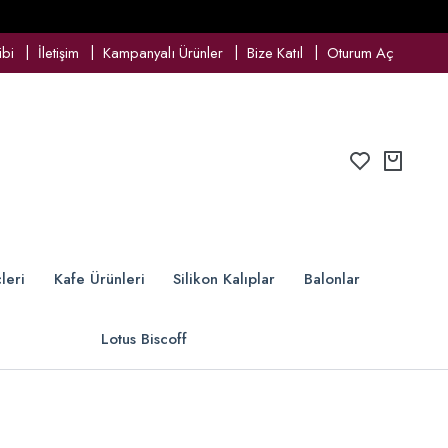
ibi
İletişim
Kampanyalı Ürünler
Bize Katıl
Oturum Aç
leri
Kafe Ürünleri
Silikon Kalıplar
Balonlar
Lotus Biscoff