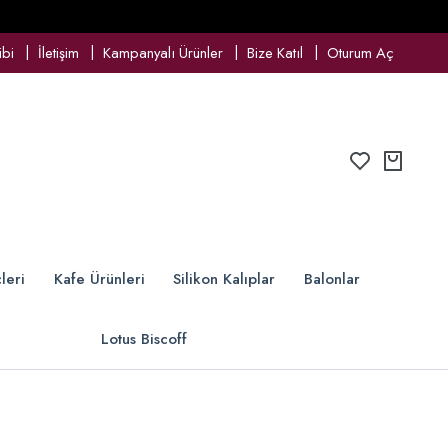
ibi
İletişim
Kampanyalı Ürünler
Bize Katıl
Oturum Aç
leri
Kafe Ürünleri
Silikon Kalıplar
Balonlar
Lotus Biscoff