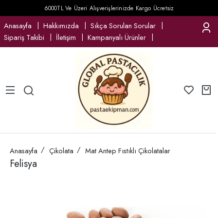
6000TL Ve Üzeri Alışverişlerinizde Kargo Ücretsiz
Anasayfa
Hakkımızda
Sıkça Sorulan Sorular
Sipariş Takibi
İletişim
Kampanyalı Ürünler
Anasayfa
Çikolata
Mat Antep Fıstıklı Çikolatalar
Felisya