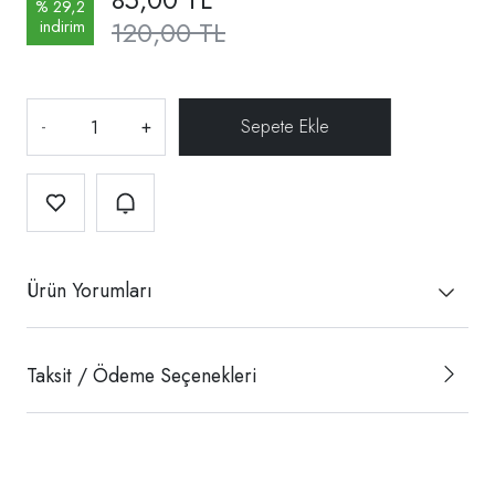
% 29,2
120,00 TL
indirim
-
+
Ürün Yorumları
Taksit / Ödeme Seçenekleri