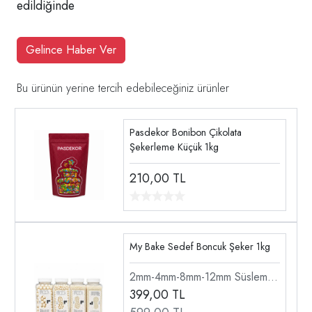
edildiğinde
Gelince Haber Ver
Bu ürünün yerine tercih edebileceğiniz ürünler
Pasdekor Bonibon Çikolata
Şekerleme Küçük 1kg
210,00
TL
My Bake Sedef Boncuk Şeker 1kg
2mm-4mm-8mm-12mm Süsleme
Şekeri
399,00
TL