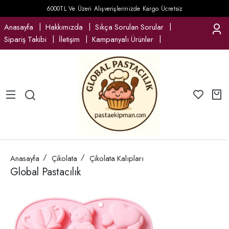
6000TL Ve Üzeri Alışverişlerinizde Kargo Ücretsiz
Anasayfa
Hakkımızda
Sıkça Sorulan Sorular
Sipariş Takibi
İletişim
Kampanyalı Ürünler
Anasayfa
Çikolata
Çikolata Kalıpları
Global Pastacılık