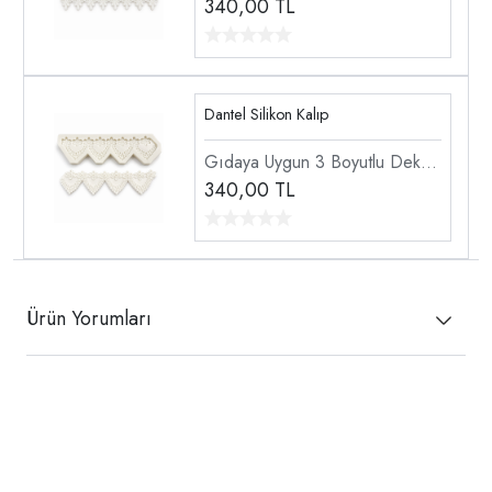
Doku Dantel Şekillendirici
340,00
TL
Silikon Kalıp
Dantel Silikon Kalıp
Gıdaya Uygun 3 Boyutlu Dekor
Doku Dantel Şekillendirici
340,00
TL
Silikon Kalıp
Ürün Yorumları