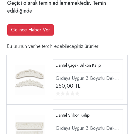
Geçici olarak temin edilememektedir. Temin
edildiğinde
Gelince Haber Ver
Bu ürünün yerine tercih edebileceğiniz ürünler
Dantel Çiçek Silikon Kalıp
Gıdaya Uygun 3 Boyutlu Dekor
Doku Dantel Şekillendirici
250,00
TL
Silikon Kalıp
Dantel Silikon Kalıp
Gıdaya Uygun 3 Boyutlu Dekor