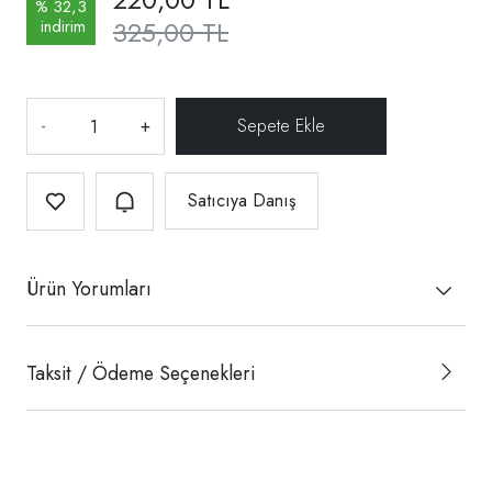
% 32,3
325,00 TL
indirim
-
+
Satıcıya Danış
Ürün Yorumları
Taksit / Ödeme Seçenekleri