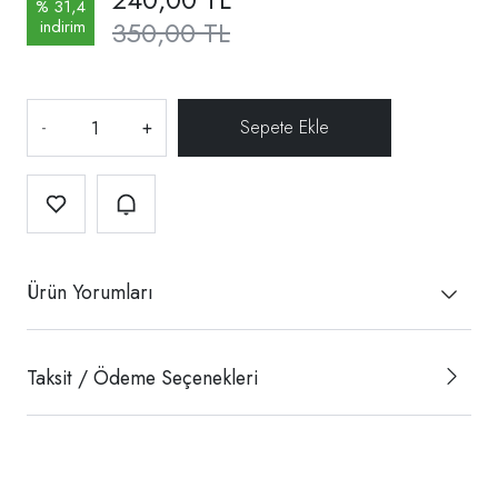
% 31,4
350,00 TL
indirim
-
+
Ürün Yorumları
Taksit / Ödeme Seçenekleri