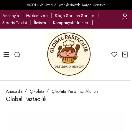
6000TL Ve Üzeri Alışverişlerinizde Kargo Ücretsiz
Anasayfa
Hakkımızda
Sıkça Sorulan Sorular
Sipariş Takibi
İletişim
Kampanyalı Ürünler
Anasayfa
Çikolata
Çikolata Yardımcı Aletleri
Global Pastacılık