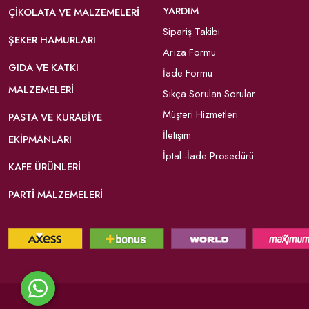
YARDIM
ÇIKOLATA VE MALZEMELERI
Sipariş Takibi
ŞEKER HAMURLARI
Arıza Formu
GIDA VE KATKI
İade Formu
MALZEMELERI
Sıkça Sorulan Sorular
Müşteri Hizmetleri
PASTA VE KURABIYE
İletişim
EKIPMANLARI
İptal -İade Prosedürü
KAFE ÜRÜNLERI
PARTI MALZEMELERI