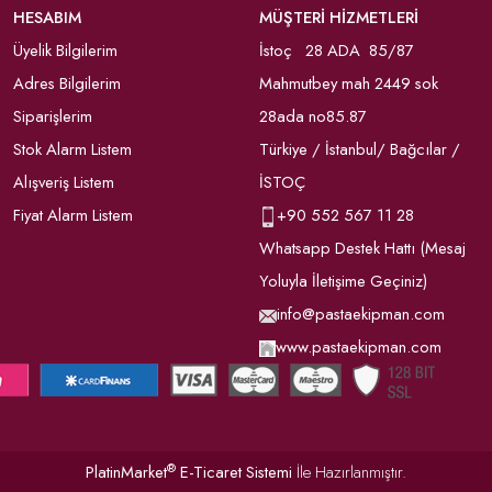
HESABIM
MÜŞTERİ HİZMETLERİ
Üyelik Bilgilerim
İstoç 28 ADA 85/87
Adres Bilgilerim
Mahmutbey mah 2449 sok
Siparişlerim
28ada no85.87
Stok Alarm Listem
Türkiye / İstanbul/ Bağcılar /
Alışveriş Listem
İSTOÇ
Fiyat Alarm Listem
+90
552 567 11 28
Whatsapp Destek Hattı (Mesaj
Yoluyla İletişime Geçiniz)
info@pastaekipman.com
www.pastaekipman.com
®
PlatinMarket
E-Ticaret Sistemi
İle Hazırlanmıştır.