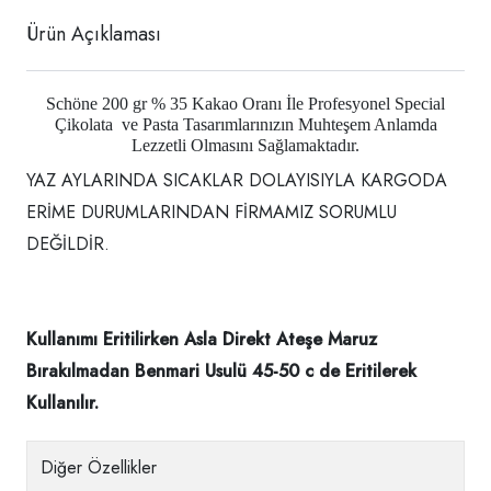
Ürün Açıklaması
Schöne 200 gr % 35 Kakao Oranı İle Profesyonel Special
Çikolata ve Pasta Tasarımlarınızın Muhteşem Anlamda
Lezzetli Olmasını Sağlamaktadır.
YAZ AYLARINDA SICAKLAR DOLAYISIYLA KARGODA
ERİME DURUMLARINDAN FİRMAMIZ SORUMLU
DEĞİLDİR.
Kullanımı Eritilirken Asla Direkt Ateşe Maruz
Bırakılmadan Benmari Usulü 45-50 c de Eritilerek
Kullanılır.
Diğer Özellikler