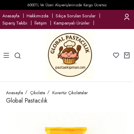
6000TL Ve Üzeri Alışverişlerinizde Kargo Ücretsiz
Anasayfa
Hakkımızda
Sıkça Sorulan Sorular
Sipariş Takibi
İletişim
Kampanyalı Ürünler
Anasayfa
Çikolata
Kuvertür Çikolatalar
Global Pastacılık