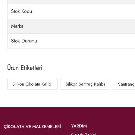
Stok Kodu
Marka
Stok Durumu
Ürün Etiketleri
Silikon Çikolata Kalıbı
Silikon Santraç Kalıbı
Santranç
YARDIM
ÇIKOLATA VE MALZEMELERI
Sipariş Takibi