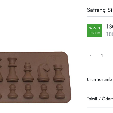
Satranç Si
13
% 27,8
18
indirim
-
Ürün Yorumlar
Taksit / Ödem