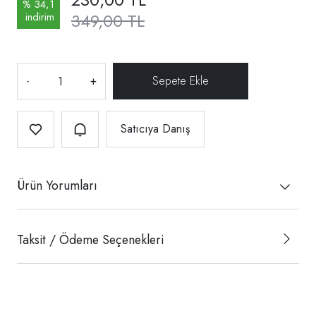
% 34,1
349,00 TL
indirim
-
+
Satıcıya Danış
Ürün Yorumları
Taksit / Ödeme Seçenekleri