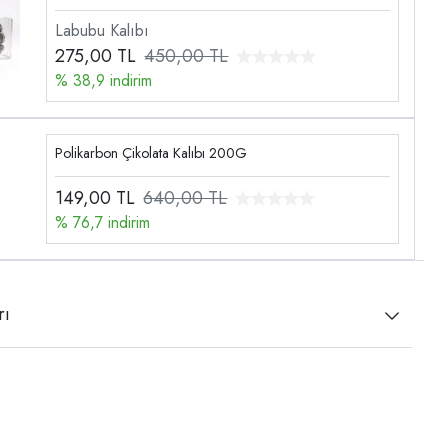
Labubu Kalıbı
275,00
TL
450,00 TL
% 38,9 indirim
Polikarbon Çikolata Kalıbı 200G
149,00
TL
640,00 TL
% 76,7 indirim
rı