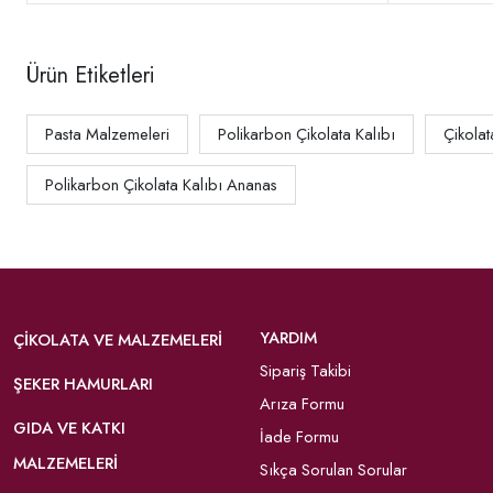
Ürün Etiketleri
Pasta Malzemeleri
Polikarbon Çikolata Kalıbı
Çikolat
Polikarbon Çikolata Kalıbı Ananas
YARDIM
ÇIKOLATA VE MALZEMELERI
Sipariş Takibi
ŞEKER HAMURLARI
Arıza Formu
GIDA VE KATKI
İade Formu
MALZEMELERI
Sıkça Sorulan Sorular