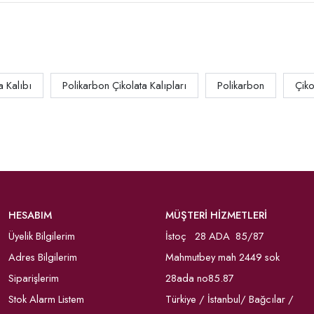
a Kalıbı
Polikarbon Çikolata Kalıpları
Polikarbon
Çiko
HESABIM
MÜŞTERİ HİZMETLERİ
Üyelik Bilgilerim
İstoç 28 ADA 85/87
Adres Bilgilerim
Mahmutbey mah 2449 sok
Siparişlerim
28ada no85.87
Stok Alarm Listem
Türkiye / İstanbul/ Bağcılar /