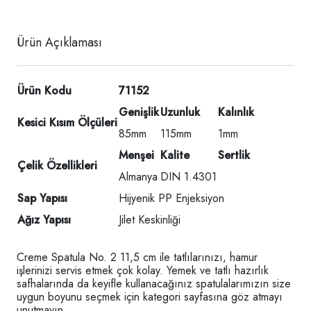
Ürün Açıklaması
Ürün Kodu
71152
Genişlik
Uzunluk
Kalınlık
Kesici Kısım Ölçüleri
85mm
115mm
1mm
Menşei
Kalite
Sertlik
Çelik Özellikleri
Almanya
DIN 1.4301
Sap Yapısı
Hijyenik PP Enjeksiyon
Ağız Yapısı
Jilet Keskinliği
Creme Spatula No. 2 11,5 cm ile tatlılarınızı, hamur
işlerinizi servis etmek çok kolay. Yemek ve tatlı hazırlık
safhalarında da keyifle kullanacağınız spatulalarımızın size
uygun boyunu seçmek için kategori sayfasına göz atmayı
unutmayın.