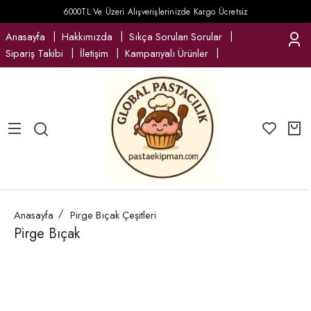
6000TL Ve Üzeri Alışverişlerinizde Kargo Ücretsiz
Anasayfa
Hakkımızda
Sıkça Sorulan Sorular
Sipariş Takibi
İletişim
Kampanyalı Ürünler
Anasayfa
Pirge Bıçak Çeşitleri
Pirge Bıçak