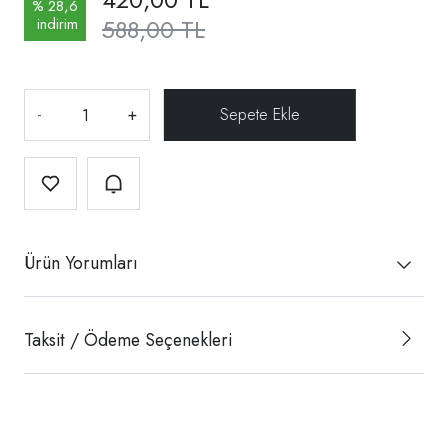
% 28,6
588,00 TL
indirim
-
+
Ürün Yorumları
Taksit / Ödeme Seçenekleri