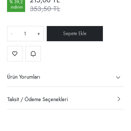
% 39,2
353,50 TL
indirim
-
+
Ürün Yorumları
Taksit / Ödeme Seçenekleri