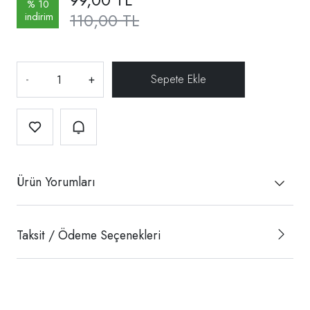
% 10
110,00 TL
indirim
-
+
Ürün Yorumları
Taksit / Ödeme Seçenekleri