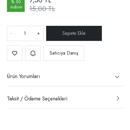
% 50
15,00 TL
indirim
-
+
Satıcıya Danış
Ürün Yorumları
Taksit / Ödeme Seçenekleri