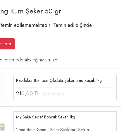
ing Kum Şeker 50 gr
 temin edilememektedir. Temin edildiğinde
er Ver
e tercih edebileceğiniz ürünler
Pasdekor Bonibon Çikolata Şekerleme Küçük 1kg
210,00
TL
My Bake Sedef Boncuk Şeker 1kg
2mm-4mm-8mm-12mm Süsleme Şekeri