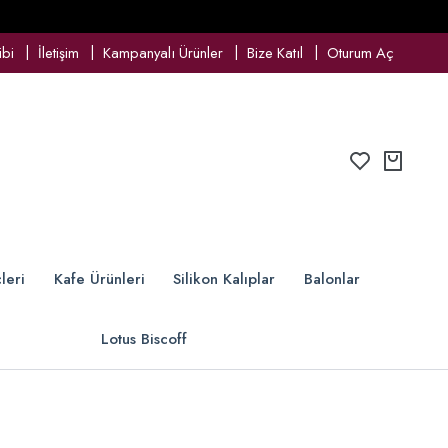
ibi
İletişim
Kampanyalı Ürünler
Bize Katıl
Oturum Aç
leri
Kafe Ürünleri
Silikon Kalıplar
Balonlar
Lotus Biscoff