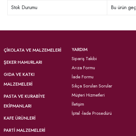
Stok Durumu
Bu ürün geçi
YARDIM
ÇIKOLATA VE MALZEMELERI
Sipariş Takibi
ŞEKER HAMURLARI
Arıza Formu
GIDA VE KATKI
İade Formu
MALZEMELERI
Sıkça Sorulan Sorular
Müşteri Hizmetleri
PASTA VE KURABIYE
İletişim
EKIPMANLARI
İptal -İade Prosedürü
KAFE ÜRÜNLERI
PARTI MALZEMELERI