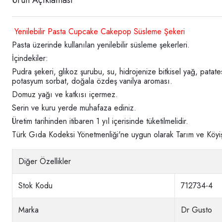
Ürün Açıklaması
Yenilebilir Pasta Cupcake Cakepop Süsleme Şekeri
Pasta üzerinde kullanılan yenilebilir süsleme şekerleri.
İçindekiler:
Pudra şekeri, glikoz şurubu, su, hidrojenize bitkisel yağ, patates 
potasyum sorbat, doğala özdeş vanilya aroması.
Domuz yağı ve katkısı içermez.
Serin ve kuru yerde muhafaza ediniz.
Üretim tarihinden itibaren 1 yıl içerisinde tüketilmelidir.
Türk Gıda Kodeksi Yönetmenliği'ne uygun olarak Tarım ve Köyişler
Diğer Özellikler
Stok Kodu
712734-4
Marka
Dr Gusto