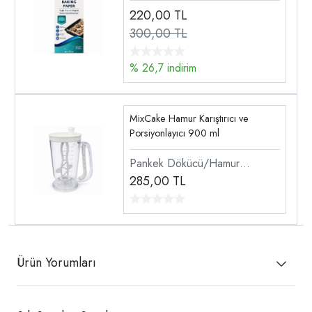
220,00
TL
300,00 TL
% 26,7 indirim
MixCake Hamur Karıştırıcı ve
Porsiyonlayıcı 900 ml
Pankek Dökücü/Hamur
Dağıtıcı
285,00
TL
Ürün Yorumları