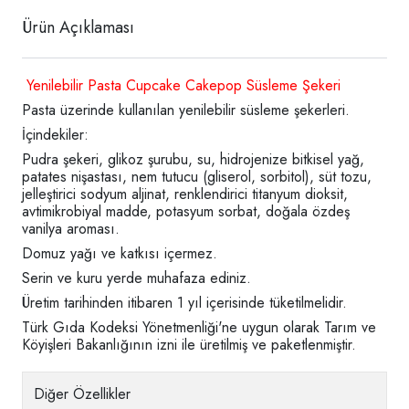
Ürün Açıklaması
Yenilebilir Pasta Cupcake Cakepop Süsleme Şekeri
Pasta üzerinde kullanılan yenilebilir süsleme şekerleri.
İçindekiler:
Pudra şekeri, glikoz şurubu, su, hidrojenize bitkisel yağ,
patates nişastası, nem tutucu (gliserol, sorbitol), süt tozu,
jelleştirici sodyum aljinat, renklendirici titanyum dioksit,
avtimikrobiyal madde, potasyum sorbat, doğala özdeş
vanilya aroması.
Domuz yağı ve katkısı içermez.
Serin ve kuru yerde muhafaza ediniz.
Üretim tarihinden itibaren 1 yıl içerisinde tüketilmelidir.
Türk Gıda Kodeksi Yönetmenliği'ne uygun olarak Tarım ve
Köyişleri Bakanlığının izni ile üretilmiş ve paketlenmiştir.
Diğer Özellikler