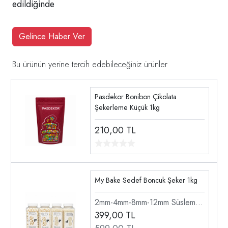
edildiğinde
Gelince Haber Ver
Bu ürünün yerine tercih edebileceğiniz ürünler
Pasdekor Bonibon Çikolata
Şekerleme Küçük 1kg
210,00
TL
My Bake Sedef Boncuk Şeker 1kg
2mm-4mm-8mm-12mm Süsleme
Şekeri
399,00
TL