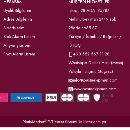
HESABIM
MÜŞTERİ HİZMETLERİ
Üyelik Bilgilerim
İstoç 28 ADA 85/87
Adres Bilgilerim
Mahmutbey mah 2449 sok
Siparişlerim
28ada no85.87
Stok Alarm Listem
Türkiye / İstanbul/ Bağcılar /
Alışveriş Listem
İSTOÇ
Fiyat Alarm Listem
+90
552 567 11 28
Whatsapp Destek Hattı (Mesaj
Yoluyla İletişime Geçiniz)
info@pastaekipman.com
www.pastaekipman.com
®
PlatinMarket
E-Ticaret Sistemi
İle Hazırlanmıştır.