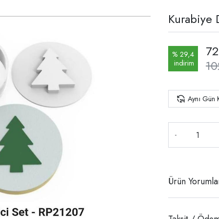
Kurabiye 
72
% 29,4
10
indirim
Aynı Gün 
-
Ürün Yorumla