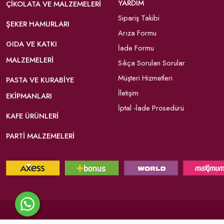
YARDIM
ÇIKOLATA VE MALZEMELERI
Sipariş Takibi
ŞEKER HAMURLARI
Arıza Formu
GIDA VE KATKI
İade Formu
MALZEMELERI
Sıkça Sorulan Sorular
Müşteri Hizmetleri
PASTA VE KURABIYE
İletişim
EKIPMANLARI
İptal -İade Prosedürü
KAFE ÜRÜNLERI
PARTI MALZEMELERI