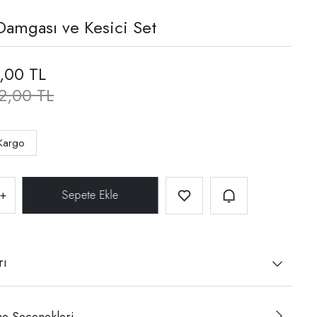
Damgası ve Kesici Set
,00 TL
2,00 TL
Kargo
+
rı