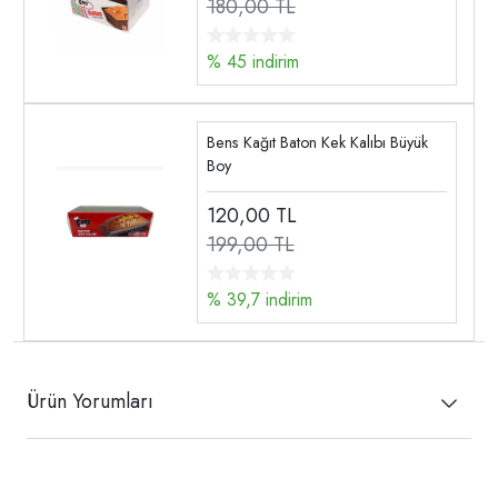
180,00 TL
% 45 indirim
Bens Kağıt Baton Kek Kalıbı Büyük
Boy
120,00
TL
199,00 TL
% 39,7 indirim
Ürün Yorumları