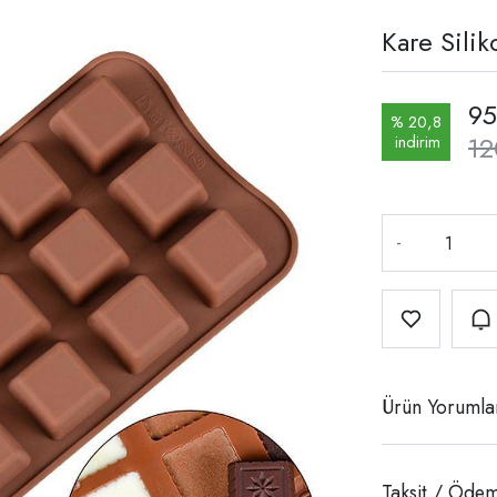
Kare Silik
95
% 20,8
12
indirim
-
Ürün Yorumla
Taksit / Ödem