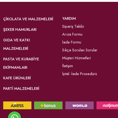
YARDIM
ÇIKOLATA VE MALZEMELERI
Sipariş Takibi
ŞEKER HAMURLARI
Arıza Formu
GIDA VE KATKI
İade Formu
MALZEMELERI
Sıkça Sorulan Sorular
Müşteri Hizmetleri
PASTA VE KURABIYE
İletişim
EKIPMANLARI
İptal -İade Prosedürü
KAFE ÜRÜNLERI
PARTI MALZEMELERI