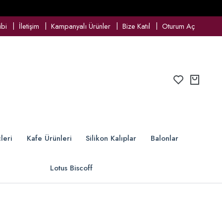
ibi
İletişim
Kampanyalı Ürünler
Bize Katıl
Oturum Aç
leri
Kafe Ürünleri
Silikon Kalıplar
Balonlar
Lotus Biscoff