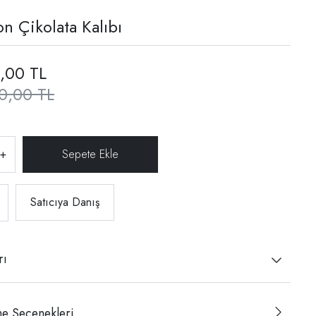
on Çikolata Kalıbı
,00 TL
0,00 TL
+
Satıcıya Danış
rı
e Seçenekleri