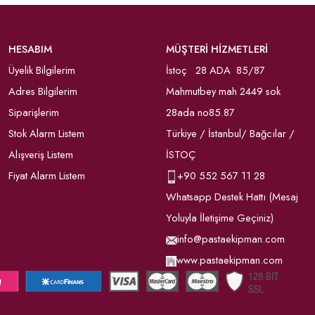
HESABIM
MÜŞTERİ HİZMETLERİ
Üyelik Bilgilerim
İstoç 28 ADA 85/87
Adres Bilgilerim
Mahmutbey mah 2449 sok
Siparişlerim
28ada no85.87
Stok Alarm Listem
Türkiye / İstanbul/ Bağcılar /
Alışveriş Listem
İSTOÇ
Fiyat Alarm Listem
+90
552 567 11 28
Whatsapp Destek Hattı (Mesaj
Yoluyla İletişime Geçiniz)
info@pastaekipman.com
www.pastaekipman.com