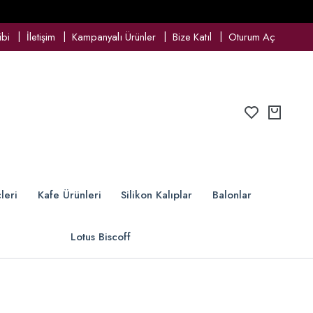
ibi
İletişim
Kampanyalı Ürünler
Bize Katıl
Oturum Aç
leri
Kafe Ürünleri
Silikon Kalıplar
Balonlar
Lotus Biscoff