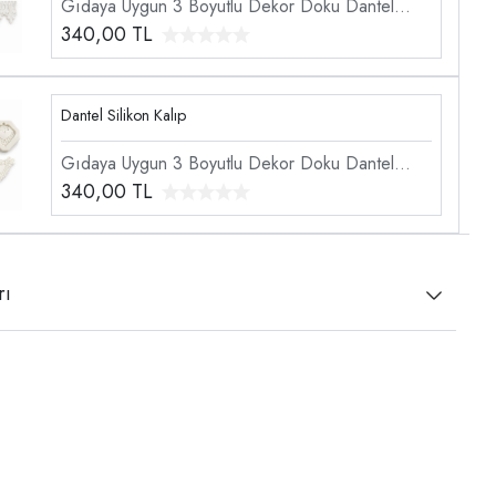
Gıdaya Uygun 3 Boyutlu Dekor Doku Dantel
Şekillendirici Silikon Kalıp
340,00
TL
Dantel Silikon Kalıp
Gıdaya Uygun 3 Boyutlu Dekor Doku Dantel
Şekillendirici Silikon Kalıp
340,00
TL
rı