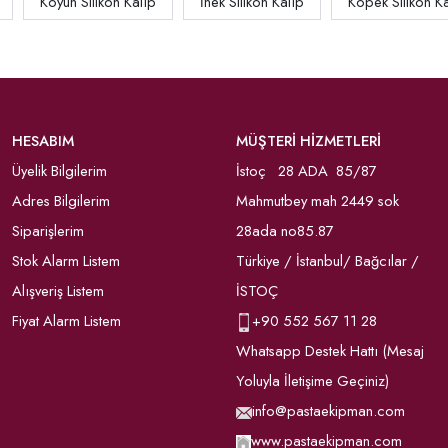
Koyun Silikon Kalıp
İnek Silikon Kalıp
Köpek Silikon K
HESABIM
MÜŞTERİ HİZMETLERİ
Üyelik Bilgilerim
İstoç 28 ADA 85/87
Adres Bilgilerim
Mahmutbey mah 2449 sok
Siparişlerim
28ada no85.87
Stok Alarm Listem
Türkiye / İstanbul/ Bağcılar /
Alışveriş Listem
İSTOÇ
Fiyat Alarm Listem
+90
552 567 11 28
Whatsapp Destek Hattı (Mesaj
Yoluyla İletişime Geçiniz)
info@pastaekipman.com
www.pastaekipman.com