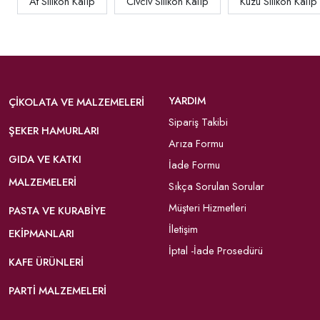
At Silikon Kalıp
Civciv Silikon Kalıp
Kuzu Silikon Kalıp
YARDIM
ÇIKOLATA VE MALZEMELERI
Sipariş Takibi
ŞEKER HAMURLARI
Arıza Formu
GIDA VE KATKI
İade Formu
MALZEMELERI
Sıkça Sorulan Sorular
Müşteri Hizmetleri
PASTA VE KURABIYE
İletişim
EKIPMANLARI
İptal -İade Prosedürü
KAFE ÜRÜNLERI
PARTI MALZEMELERI