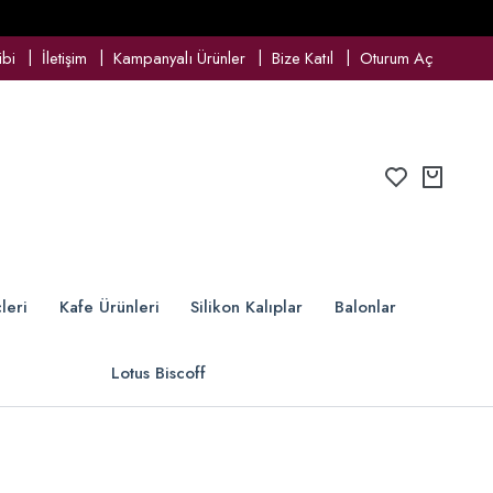
ibi
İletişim
Kampanyalı Ürünler
Bize Katıl
Oturum Aç
leri
Kafe Ürünleri
Silikon Kalıplar
Balonlar
Lotus Biscoff