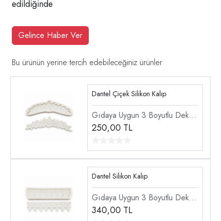
edildiğinde
Gelince Haber Ver
Bu ürünün yerine tercih edebileceğiniz ürünler
Dantel Çiçek Silikon Kalıp
Gıdaya Uygun 3 Boyutlu Dekor
Doku Dantel Şekillendirici
250,00
TL
Silikon Kalıp
Dantel Silikon Kalıp
Gıdaya Uygun 3 Boyutlu Dekor
Doku Dantel Şekillendirici
340,00
TL