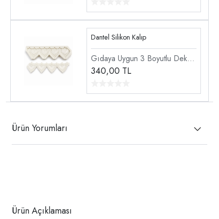
Silikon Kalıp
Dantel Silikon Kalıp
Gıdaya Uygun 3 Boyutlu Dekor
Doku Dantel Şekillendirici
340,00
TL
Silikon Kalıp
Ürün Yorumları
Ürün Açıklaması