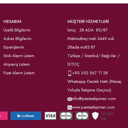
HESABIM
MÜŞTERİ HİZMETLERİ
Üyelik Bilgilerim
İstoç 28 ADA 85/87
Adres Bilgilerim
Mahmutbey mah 2449 sok
Siparişlerim
28ada no85.87
Stok Alarm Listem
Türkiye / İstanbul/ Bağcılar /
Alışveriş Listem
İSTOÇ
Fiyat Alarm Listem
+90
552 567 11 28
Whatsapp Destek Hattı (Mesaj
Yoluyla İletişime Geçiniz)
info@pastaekipman.com
www.pastaekipman.com