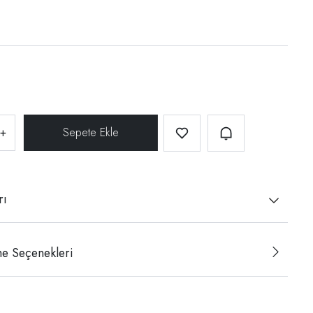
+
rı
e Seçenekleri