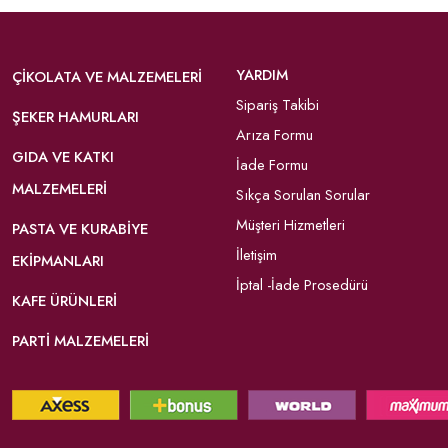
YARDIM
ÇIKOLATA VE MALZEMELERI
Sipariş Takibi
ŞEKER HAMURLARI
Arıza Formu
GIDA VE KATKI
İade Formu
MALZEMELERI
Sıkça Sorulan Sorular
Müşteri Hizmetleri
PASTA VE KURABIYE
İletişim
EKIPMANLARI
İptal -İade Prosedürü
KAFE ÜRÜNLERI
PARTI MALZEMELERI