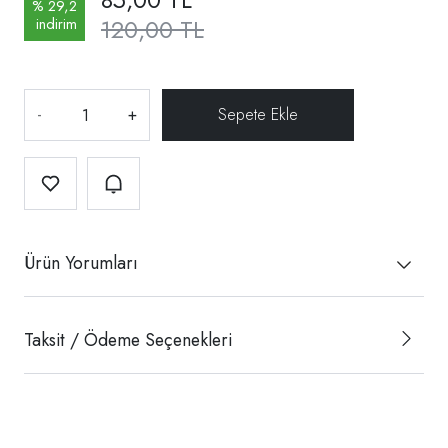
% 29,2
120,00 TL
indirim
-
+
Ürün Yorumları
Taksit / Ödeme Seçenekleri