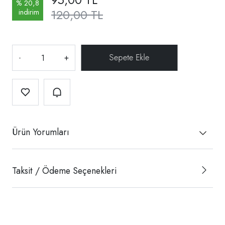
% 20,8
120,00 TL
indirim
-
+
Ürün Yorumları
Taksit / Ödeme Seçenekleri