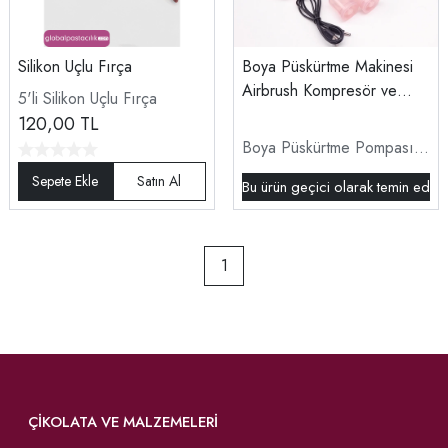
Silikon Uçlu Fırça
Boya Püskürtme Makinesi
Airbrush Kompresör ve
5'li Silikon Uçlu Fırça
Airbrush Tabanca Seti
120,00
TL
Boya Püskürtme Pompası
Airbrush
Bu ürün geçici olarak temin edil
1
ÇIKOLATA VE MALZEMELERI