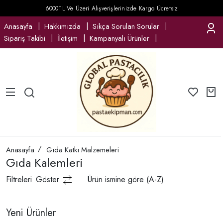
6000TL Ve Üzeri Alışverişlerinizde Kargo Ücretsiz
Anasayfa
Hakkımızda
Sıkça Sorulan Sorular
Sipariş Takibi
İletişim
Kampanyalı Ürünler
Anasayfa
Gıda Katkı Malzemeleri
Gıda Kalemleri
Filtreleri
Göster
Ürün ismine göre (A-Z)
Yeni Ürünler