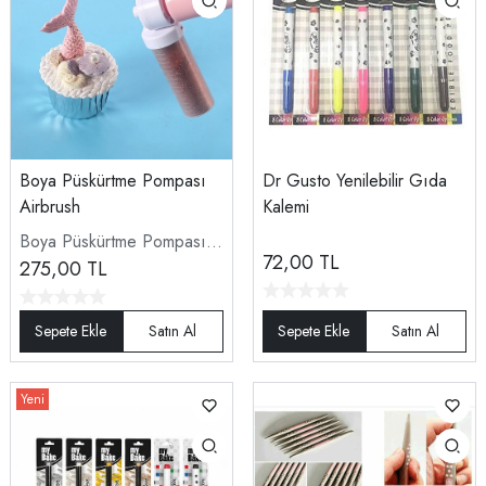
Boya Püskürtme Pompası
Dr Gusto Yenilebilir Gıda
Airbrush
Kalemi
Boya Püskürtme Pompası
72,00
TL
Airbrush
275,00
TL