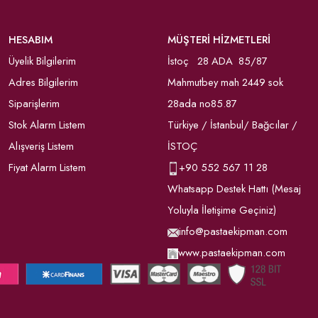
HESABIM
MÜŞTERİ HİZMETLERİ
Üyelik Bilgilerim
İstoç 28 ADA 85/87
Adres Bilgilerim
Mahmutbey mah 2449 sok
Siparişlerim
28ada no85.87
Stok Alarm Listem
Türkiye / İstanbul/ Bağcılar /
Alışveriş Listem
İSTOÇ
Fiyat Alarm Listem
+90
552 567 11 28
Whatsapp Destek Hattı (Mesaj
Yoluyla İletişime Geçiniz)
info@pastaekipman.com
www.pastaekipman.com