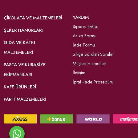
YARDIM
ÇIKOLATA VE MALZEMELERI
Sipariş Takibi
ŞEKER HAMURLARI
Arıza Formu
GIDA VE KATKI
İade Formu
MALZEMELERI
Sıkça Sorulan Sorular
Müşteri Hizmetleri
PASTA VE KURABIYE
İletişim
EKIPMANLARI
İptal -İade Prosedürü
KAFE ÜRÜNLERI
PARTI MALZEMELERI