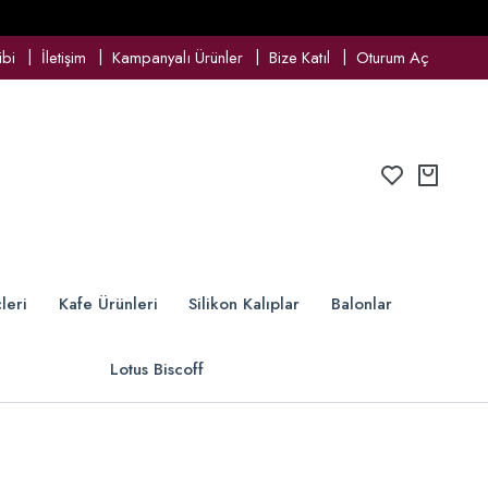
ibi
İletişim
Kampanyalı Ürünler
Bize Katıl
Oturum Aç
leri
Kafe Ürünleri
Silikon Kalıplar
Balonlar
Lotus Biscoff