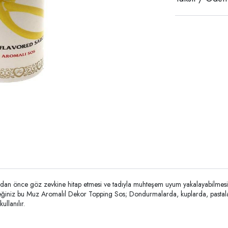
an önce göz zevkine hitap etmesi ve tadıyla muhteşem uyum yakalayabilmesi, y
leceğiniz bu Muz Aromalıl Dekor Topping Sos; Dondurmalarda, kuplarda, pastala
llanılır.