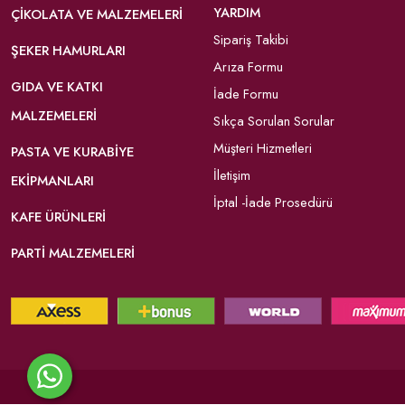
YARDIM
ÇIKOLATA VE MALZEMELERI
Sipariş Takibi
ŞEKER HAMURLARI
Arıza Formu
GIDA VE KATKI
İade Formu
MALZEMELERI
Sıkça Sorulan Sorular
Müşteri Hizmetleri
PASTA VE KURABIYE
İletişim
EKIPMANLARI
İptal -İade Prosedürü
KAFE ÜRÜNLERI
PARTI MALZEMELERI