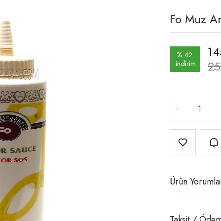
Fo Muz Ar
14
% 42
25
indirim
-
Ürün Yorumla
Taksit / Ödem