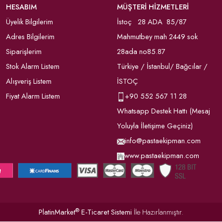
HESABIM
MÜŞTERİ HİZMETLERİ
Üyelik Bilgilerim
İstoç 28 ADA 85/87
Adres Bilgilerim
Mahmutbey mah 2449 sok
Siparişlerim
28ada no85.87
Stok Alarm Listem
Türkiye / İstanbul/ Bağcılar /
Alışveriş Listem
İSTOÇ
Fiyat Alarm Listem
+90
552 567 11 28
Whatsapp Destek Hattı (Mesaj
Yoluyla İletişime Geçiniz)
info@pastaekipman.com
www.pastaekipman.com
®
PlatinMarket
E-Ticaret Sistemi
İle Hazırlanmıştır.