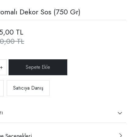
omalı Dekor Sos (750 Gr)
5,00 TL
0,00 TL
+
Satıcıya Danış
rı
e Seçenekleri