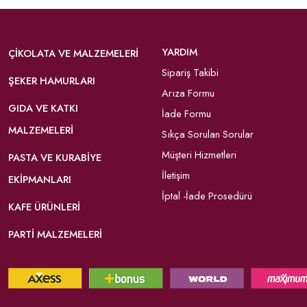
YARDIM
ÇIKOLATA VE MALZEMELERI
Sipariş Takibi
ŞEKER HAMURLARI
Arıza Formu
GIDA VE KATKI
İade Formu
MALZEMELERI
Sıkça Sorulan Sorular
Müşteri Hizmetleri
PASTA VE KURABIYE
İletişim
EKIPMANLARI
İptal -İade Prosedürü
KAFE ÜRÜNLERI
PARTI MALZEMELERI