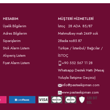
HESABIM
MÜŞTERİ HİZMETLERİ
Üyelik Bilgilerim
İstoç 28 ADA 85/87
Adres Bilgilerim
Mahmutbey mah 2449 sok
Siparişlerim
28ada no85.87
Stok Alarm Listem
Türkiye / İstanbul/ Bağcılar /
Alışveriş Listem
İSTOÇ
Fiyat Alarm Listem
+90
552 567 11 28
Whatsapp Destek Hattı (Mesaj
Yoluyla İletişime Geçiniz)
info@pastaekipman.com
www.pastaekipman.com