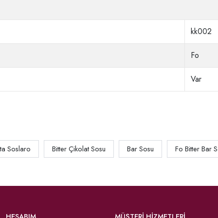
kk002
Fo
Var
ta Soslaro
Bitter Çikolat Sosu
Bar Sosu
Fo Bitter Bar 
HESABIM
MÜŞTERİ HİZMETLERİ