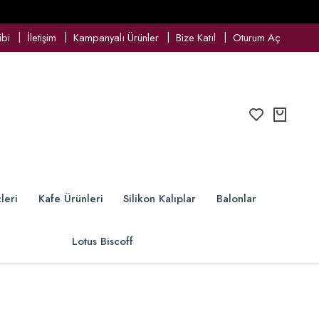
ibi
İletişim
Kampanyalı Ürünler
Bize Katıl
Oturum Aç
leri
Kafe Ürünleri
Silikon Kalıplar
Balonlar
Lotus Biscoff