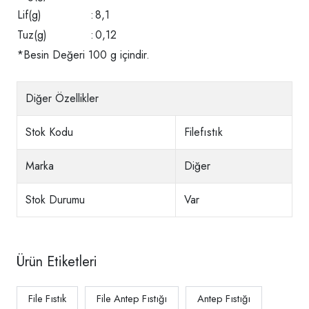
Lif(g)
:
8,1
Tuz(g)
:
0,12
*Besin Değeri 100 g içindir.
Diğer Özellikler
Stok Kodu
Filefıstık
Marka
Diğer
Stok Durumu
Var
Ürün Etiketleri
File Fıstık
File Antep Fıstığı
Antep Fıstığı