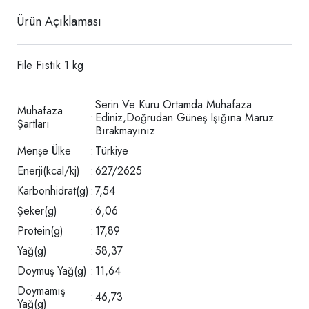
Ürün Açıklaması
File Fıstık 1 kg
Serin Ve Kuru Ortamda Muhafaza
Muhafaza
:
Ediniz,Doğrudan Güneş Işığına Maruz
Şartları
Bırakmayınız
Menşe Ülke
:
Türkiye
Enerji(kcal/kj)
:
627/2625
Karbonhidrat(g)
:
7,54
Şeker(g)
:
6,06
Protein(g)
:
17,89
Yağ(g)
:
58,37
Doymuş Yağ(g)
:
11,64
Doymamış
:
46,73
Yağ(g)