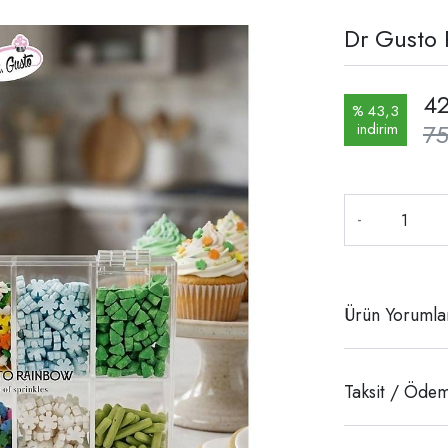
Dr Gusto 
42
% 43,3
75
indirim
-
Ürün Yorumla
Taksit / Ödem