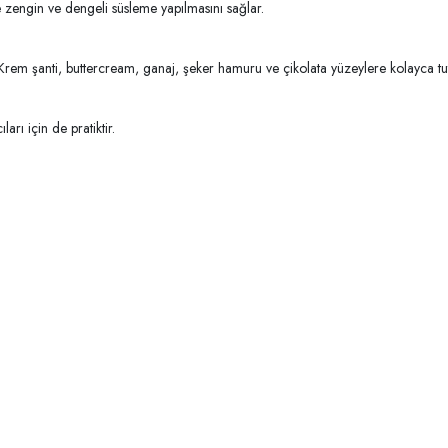
e zengin ve dengeli süsleme yapılmasını sağlar.
Krem şanti, buttercream, ganaj, şeker hamuru ve çikolata yüzeylere kolayca t
arı için de pratiktir.