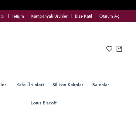
ibi
İletişim
Kampanyalı Ürünler
Bize Katıl
Oturum Aç
leri
Kafe Ürünleri
Silikon Kalıplar
Balonlar
Lotus Biscoff