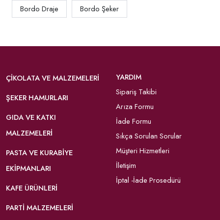
Bordo Draje
Bordo Şeker
YARDIM
ÇIKOLATA VE MALZEMELERI
Sipariş Takibi
ŞEKER HAMURLARI
Arıza Formu
GIDA VE KATKI
İade Formu
MALZEMELERI
Sıkça Sorulan Sorular
Müşteri Hizmetleri
PASTA VE KURABIYE
İletişim
EKIPMANLARI
İptal -İade Prosedürü
KAFE ÜRÜNLERI
PARTI MALZEMELERI