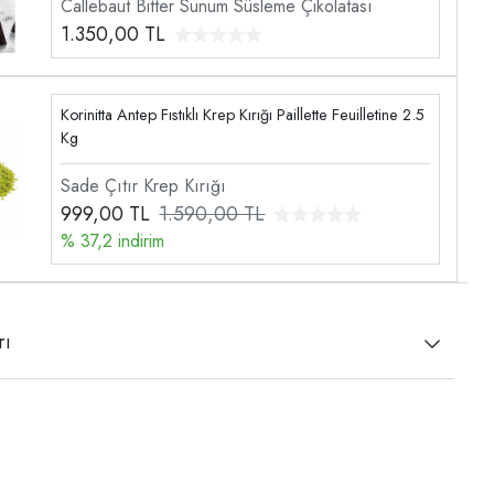
Callebaut Bitter Sunum Süsleme Çikolatası
1.350,00
TL
Korinitta Antep Fıstıklı Krep Kırığı Paillette Feuilletine 2.5
Kg
Sade Çıtır Krep Kırığı
999,00
TL
1.590,00 TL
% 37,2 indirim
rı