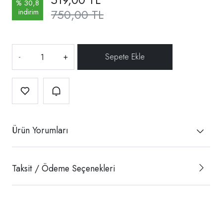
% 30,8
750,00 TL
indirim
-
+
Ürün Yorumları
Taksit / Ödeme Seçenekleri