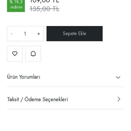
% 19,3
135,00 TL
indirim
-
+
Ürün Yorumları
Taksit / Ödeme Seçenekleri