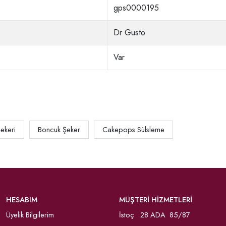
gps0000195
Dr Gusto
Var
ekeri
Boncuk Şeker
Cakepops Sülsleme
HESABIM
MÜŞTERİ HİZMETLERİ
Üyelik Bilgilerim
İstoç 28 ADA 85/87