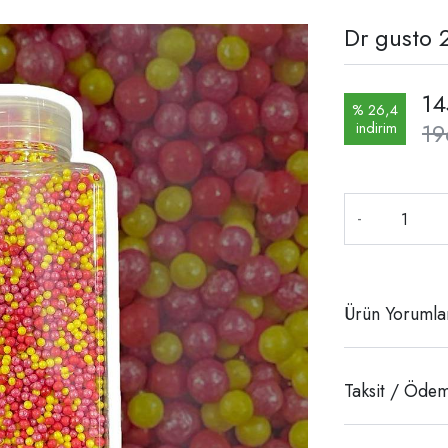
Dr gusto 
14
% 26,4
19
indirim
-
Ürün Yorumla
Taksit / Ödem