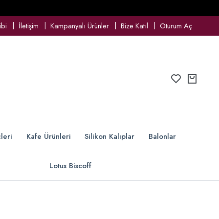
ibi
İletişim
Kampanyalı Ürünler
Bize Katıl
Oturum Aç
leri
Kafe Ürünleri
Silikon Kalıplar
Balonlar
Lotus Biscoff