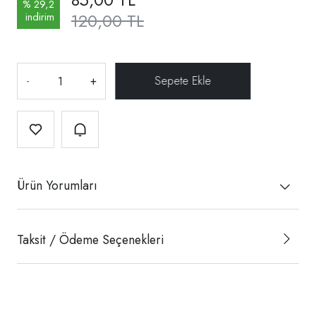
% 29,2
120,00 TL
indirim
-
+
Ürün Yorumları
Taksit / Ödeme Seçenekleri