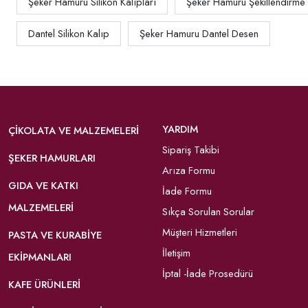
Şeker Hamuru Silikon Kalıpları
Şeker Hamuru Şekillendirme
Dantel Silikon Kalıp
Şeker Hamuru Dantel Desen
YARDIM
ÇIKOLATA VE MALZEMELERI
Sipariş Takibi
ŞEKER HAMURLARI
Arıza Formu
GIDA VE KATKI
İade Formu
MALZEMELERI
Sıkça Sorulan Sorular
Müşteri Hizmetleri
PASTA VE KURABIYE
İletişim
EKIPMANLARI
İptal -İade Prosedürü
KAFE ÜRÜNLERI