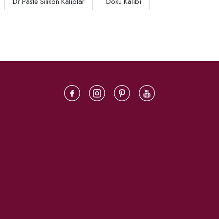
Dr Paste Silikon Kalıplar
Doku Kalıbı