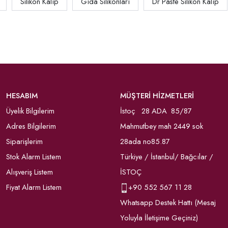
Silikon Kalıp
Gıda Silikonları
Dr Paste Silikon Kalıp
HESABIM
MÜŞTERİ HİZMETLERİ
Üyelik Bilgilerim
İstoç 28 ADA 85/87
Adres Bilgilerim
Mahmutbey mah 2449 sok
Siparişlerim
28ada no85.87
Stok Alarm Listem
Türkiye / İstanbul/ Bağcılar /
Alışveriş Listem
İSTOÇ
Fiyat Alarm Listem
+90
552 567 11 28
Whatsapp Destek Hattı (Mesaj
Yoluyla İletişime Geçiniz)