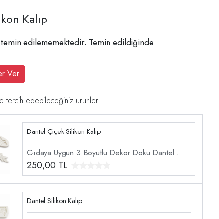
ikon Kalıp
 temin edilememektedir. Temin edildiğinde
er Ver
e tercih edebileceğiniz ürünler
Dantel Çiçek Silikon Kalıp
Gıdaya Uygun 3 Boyutlu Dekor Doku Dantel
Şekillendirici Silikon Kalıp
250,00
TL
Dantel Silikon Kalıp