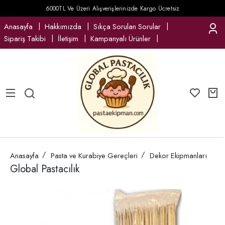
6000TL Ve Üzeri Alışverişlerinizde Kargo Ücretsiz
Anasayfa
Hakkımızda
Sıkça Sorulan Sorular
Sipariş Takibi
İletişim
Kampanyalı Ürünler
Anasayfa
Pasta ve Kurabiye Gereçleri
Dekor Ekipmanları
Global Pastacılık