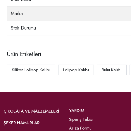
Marka
Stok Durumu
Ürün Etiketleri
Silikon Lolipop Kalıbı
Lolipop Kalıbı
Bulut Kalıbı
YARDIM
ÇIKOLATA VE MALZEMELERI
Sipariş Takibi
ŞEKER HAMURLARI
Arıza Formu