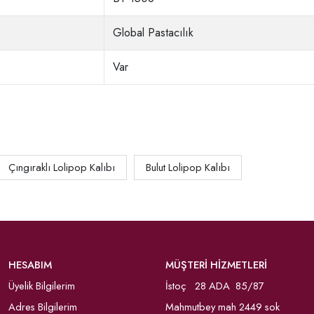
Global Pastacılık
Var
Çıngıraklı Lolipop Kalıbı
Bulut Lolipop Kalıbı
HESABIM
MÜŞTERİ HİZMETLERİ
Üyelik Bilgilerim
İstoç 28 ADA 85/87
Adres Bilgilerim
Mahmutbey mah 2449 sok