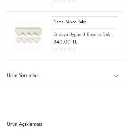
Silikon Kalıp
Dantel Silikon Kalıp
Gıdaya Uygun 3 Boyutlu Dekor
Doku Dantel Şekillendirici
340,00
TL
Silikon Kalıp
Ürün Yorumları
Ürün Açıklaması