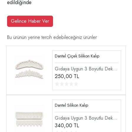
edildiğinde
Gelince Haber Ver
Bu ürünün yerine tercih edebileceğiniz ürünler
Dantel Çiçek Silikon Kalıp
Gıdaya Uygun 3 Boyutlu Dekor
Doku Dantel Şekillendirici
250,00
TL
Silikon Kalıp
Dantel Silikon Kalıp
Gıdaya Uygun 3 Boyutlu Dekor
Doku Dantel Şekillendirici
340,00
TL