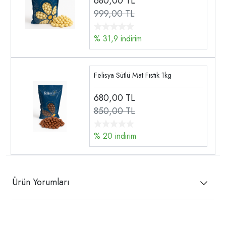
680,00
TL
999,00 TL
% 31,9 indirim
Felisya Sütlü Mat Fıstık 1kg
680,00
TL
850,00 TL
% 20 indirim
Ürün Yorumları