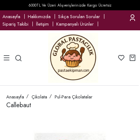
6000TL Ve Üzeri Alışverişlerinizde Kargo Ücretsiz
Anasayfa
Hakkımızda
Sıkça Sorulan Sorular
Sipariş Takibi
İletişim
Kampanyalı Ürünler
Anasayfa
Çikolata
Pul-Para Çikolatalar
Callebaut