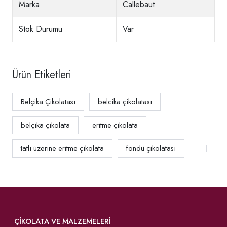
Marka
Callebaut
Stok Durumu
Var
Ürün Etiketleri
Belçika Çikolatası
belcika çikolatası
belçika çikolata
eritme çikolata
tatlı üzerine eritme çikolata
fondü çikolatası
ÇIKOLATA VE MALZEMELERI